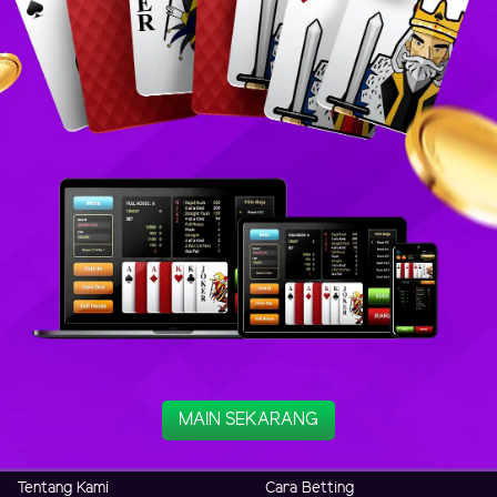
MAIN SEKARANG
Tentang Kami
Cara Betting