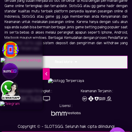
terbaik yang sudah menjadi bo slot terbesar di Asia dengan permainan game
Game online terlengkap dan terupdate. SlotsGG atau gg game hadir dengan
standar kualitas mutu terbaik platform penyedia layanan pasangan online di
Indonesia, SlotsGG atau game gg juga memberikan anda Kenyamanan dan
Keamanan untuk melakukan pasangan online. Karena hanya dengan satu akun
saja anda sudah bisa bermain berbagai jenis game betting paling populer saat
ini serta bebas di akses melalui perangkat apapun seperti Iphone, Android,
Macbook maupun windows. Berbagai Kemudahan dengan proses Pendaftaran
yang cepat serta juga sistem deposit dan pengiriman dan withdraw yang
Aman dan Terpercaya.
Read More
Dukungan Perangkat :
Keamanan Terjamin :
Lisensi :
Copyright © - SLOTSGG. Seluruh hak cipta dilindungi