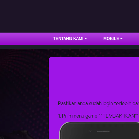
TENTANG KAMI
MOBILE
Pastikan anda sudah login terlebih d
1. Pilih menu game ""TEMBAK IKAN""